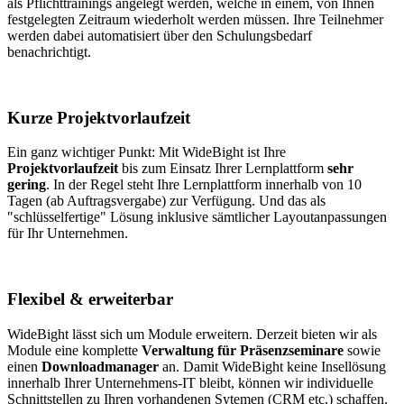
als Pflichttrainings angelegt werden, welche in einem, von Ihnen
festgelegten Zeitraum wiederholt werden müssen. Ihre Teilnehmer
werden dabei automatisiert über den Schulungsbedarf
benachrichtigt.
Kurze Projektvorlaufzeit
Ein ganz wichtiger Punkt: Mit WideBight ist Ihre
Projektvorlaufzeit
bis zum Einsatz Ihrer Lernplattform
sehr
gering
. In der Regel steht Ihre Lernplattform innerhalb von 10
Tagen (ab Auftragsvergabe) zur Verfügung. Und das als
"schlüsselfertige" Lösung inklusive sämtlicher Layoutanpassungen
für Ihr Unternehmen.
Flexibel & erweiterbar
WideBight lässt sich um Module erweitern. Derzeit bieten wir als
Module eine komplette
Verwaltung für Präsenzseminare
sowie
einen
Downloadmanager
an. Damit WideBight keine Insellösung
innerhalb Ihrer Unternehmens-IT bleibt, können wir individuelle
Schnittstellen zu Ihren vorhandenen Sytemen (CRM etc.) schaffen.