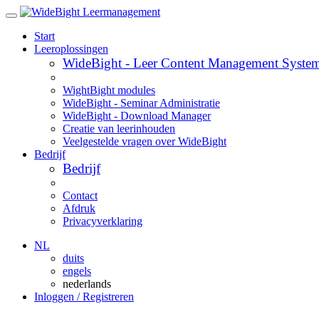
Start
Leeroplossingen
WideBight - Leer Content Management Syste
WightBight modules
WideBight - Seminar Administratie
WideBight - Download Manager
Creatie van leerinhouden
Veelgestelde vragen over WideBight
Bedrijf
Bedrijf
Contact
Afdruk
Privacyverklaring
NL
duits
engels
nederlands
Inloggen / Registreren