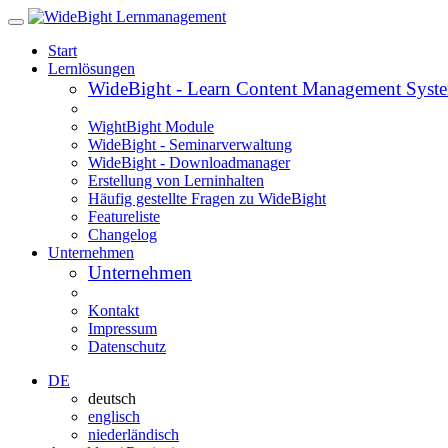
Start
Lernlösungen
WideBight - Learn Content Management Syst
WightBight Module
WideBight - Seminarverwaltung
WideBight - Downloadmanager
Erstellung von Lerninhalten
Häufig gestellte Fragen zu WideBight
Featureliste
Changelog
Unternehmen
Unternehmen
Kontakt
Impressum
Datenschutz
DE
deutsch
englisch
niederländisch